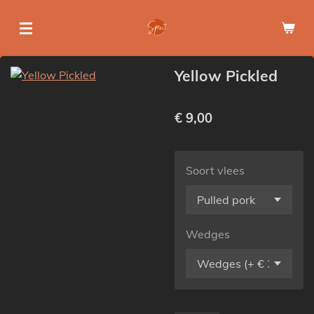
Ga
direct
naar
de
Yellow Pickled
hoofdinhoud
€ 9,00
Soort vlees
Wedges