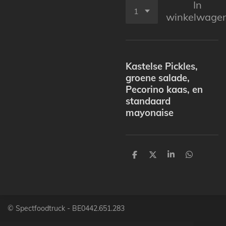
In
winkelwage
Kastelse Pickles,
groene salade,
Pecorino kaas, en
standaard
mayonaise
D
D
S
D
e
e
h
e
l
e
a
l
e
l
r
e
n
e
n
© Spectfoodtruck -
BE0442.651.283