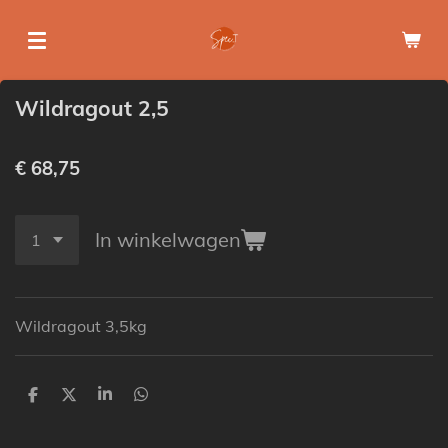
Ga
direct
naar
de
Wildragout 2,5
hoofdinhoud
€ 68,75
In winkelwagen
Wildragout 3,5kg
D
D
S
D
e
e
h
e
l
e
a
l