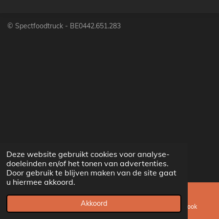
e
l
r
e
n
e
n
© Spectfoodtruck -
BE0442.651.283
Deze website gebruikt cookies voor analyse-
doeleinden en/of het tonen van advertenties.
Door gebruik te blijven maken van de site gaat
u hiermee akkoord.
Akkoord
E-mailadres
Telefoonnummer
Facebook