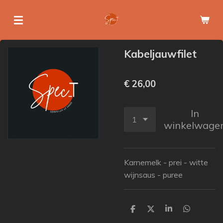
Ga
direct
naar
de
Kabeljauwfilet
hoofdinhoud
€ 26,00
In
winkelwage
Karnemelk - prei - witte
wijnsaus - puree
D
D
S
D
e
e
h
e