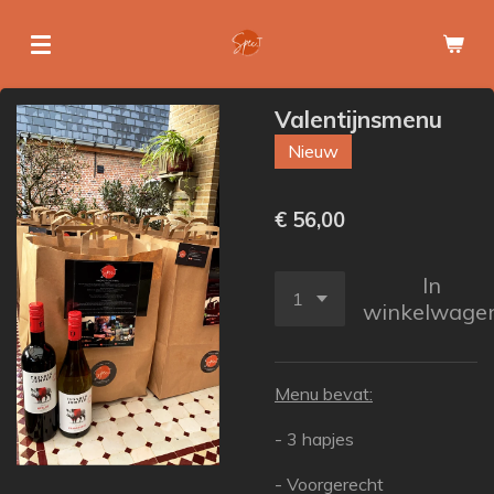
Ga
direct
naar
de
Valentijnsmenu
hoofdinhoud
Nieuw
€ 56,00
In
winkelwage
Menu bevat:
- 3 hapjes
- Voorgerecht