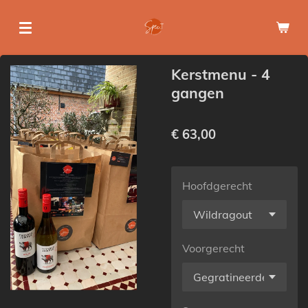
Ga
direct
naar
de
Kerstmenu - 4
hoofdinhoud
gangen
€ 63,00
Hoofdgerecht
Voorgerecht