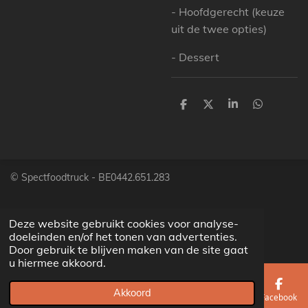
- Hoofdgerecht (keuze
uit de twee opties)
- Dessert
D
D
S
D
e
e
h
e
l
e
a
l
e
l
r
e
n
e
n
© Spectfoodtruck -
BE0442.651.283
Deze website gebruikt cookies voor analyse-
doeleinden en/of het tonen van advertenties.
Door gebruik te blijven maken van de site gaat
u hiermee akkoord.
Akkoord
E-mailadres
Telefoonnummer
Facebook